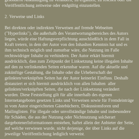
Veröffentlichung zeitweise oder endgültig einzustellen.
2. Verweise und Links
Bei direkten oder indirekten Verweisen auf fremde Webseiten
("Hyperlinks"), die außerhalb des Verantwortungsbereiches des Autors
liegen, würde eine Haftungsverpflichtung ausschließlich in dem Fall in
Kraft tretern, in dem der Autor von den Inhaslten Kenntnis hat und es
ihm technisch möglich und zumutbar wäre, die Nutzung im Falle
rechtswidriger Inhalte zu verhindern. Der Autor erkärt hiermit
ausdrücklich, dass zum Zeitpunkt der Linksetzung keine illegalen Inhalte
auf den zu verlinkenden Seiten erkennbar waren. Auf die aktuelle und
zukünftige Gestaltung, die Inhalte oder die Urheberschaft der
gelinkten/verknüpften Seiten hat der Autor keinerlei Einfluss. Deshalb
distanziert er sich hiermit ausdrücklich von allen Inhalten aller
gelinkten/verknüpften Seiten, die nach der Linksetzung verändert
wurden. Diese Feststellung gilt für alle innerhalb des eigenen
Internetangebotes gesetzen Links und Verweisen sowie für Fremdeinträge
in vom Autor eingerichteten Gästebüchern, Diskussionsforen und
Mailinglisten. Für illegale oder unvollständige Inhalte und insbesondere
für Schäden, die aus der Nutzung oder Nichtnutzung solcherart
dargebotenerInformationen entstehen, haftet allein der Anbieter der Seite,
auf welche verwiesen wurde, nicht derjenige, der über Links auf die
jeweilige Veröffentlichung lediglich verweist.