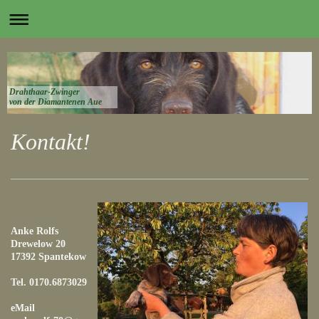
Drahthaar-Zwinger
von der Diamantenen Aue
Kontakt!
Anke Rolfs
Drewelow 20
17392 Spantekow
Tel. 0170.6873029
eMail