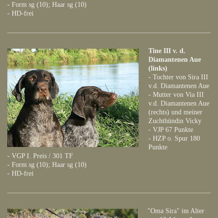
- Form sg (10); Haar sg (10)
- HD-frei
Tine III v. d.
Diamantenen Aue
(links)
- Tochter von Sira III
v.d. Diamantenen Aue
- Mutter von Via III
v.d. Diamantenen Aue
(rechts) und meiner
Zuchthündin Vicky
- VJP 67 Punkte
- HZP o. Spur 180
Punkte
- VGP I. Preis / 301 TF
- Form sg (10); Haar sg (10)
- HD-frei
"Oma Sira" im Alter