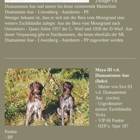
Zwinger v.d.
Diamantenen Aue und unsere bis heute existierende Mutterlinie
Diamantene Aue - Löwenberg - Auenheim - PP.
Weniger bekannt ist, dass er sich mit der Bera vom Moorgrund eine
weitere Zuchthündin zulegte. Aus der Bera vom Moorgrund nach
Ostmärkers - Quarz fielen 1957 der C- Wurf und 1958 der D-Wurf. Aus
dieser Verpaarung gibt es Nachkommen, die heute ebenfalls der ML
Diamantene Aue - Löwenberg - Auenheim - PP zugeordnet werden.
Maya III v.d.
Diamantenen Aue
(links)
- Mutter von Sira III
v.d. Diamantenen
Aue (rechts)
- Urgroßmutter
meiner Zuchthündin
Vicky
- VJP 66 Punkte
- HZP o. Spur 187
Punkte
- BP