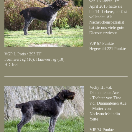
von 13 Jahren. Im
April 2015 hätte sie
ihr 14. Lebensjahr fast
vollendet. Als
Nachsuchenspezialist
hat sie uns viele gute
Dienste erwiesen.
VJP 67 Punkte
Hegewald 221 Punkte
VGP I. Preis / 293 TF
Formwert sg (10); Haarwert sg (10)
HD-frei
Vicky III v.d.
Diamantenen Aue
- Tochter von Tine
v.d. Diamantenen Aue
- Mutter von
Nachwuchshündin
Yette
VJP 74 Punkte