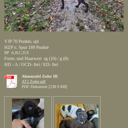
VJP 70 Punkte, spl
HZP o. Spur 189 Punkte
BP A,B,C,D,E
Form- und Haarwert sg (10) / g (8)
HD - A / OCD- frei / ED- frei
Ahnentafel Zeder III
AT2 Zeder.pdf
PDF-Dokument [238.9 KB]